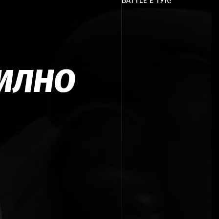
BATTLE Е ТУК!
ИЛНО