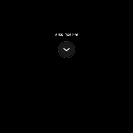
виж повече
ание, можеш всичко. Ако споделяш 
ст от нашия отбор. Направи следващ
ентусиазъм с професионализма на п
класата на нашите автомобили.