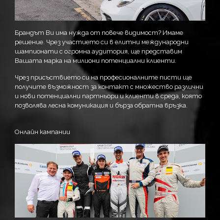
Брандът Ви има нужда от повече видимост? Имаме
решение. Чрез участието си в елитни международни
шампионати с огромна аудитория, ще представим
Вашата марка на милиони потенциални клиенти.
Чрез присъствието си на професионалните писти ще
получите възможност за контакт с множество различни
и нови потенциални партньори и клиенти в среда, която
позволява лесна комуникация и бърза обратна връзка.
Онлайн кампании