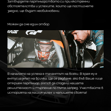
Затвърдете партньорството си при екстремни
обстоятелства и успехите, които ще постигнете
заедно, ще бъдат необикновени.
Можем да сме един отбор
В началото на успеха е талантът на всеки. В края му е
ентусиазмът на всички. Ще се радваме, ако във Ваше лице
открием партньор, готов да сподели нашата
решителност и търпение по пътя напред. Участвайте в
историята на нашия успех и напишете своята!