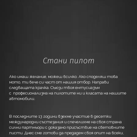
Стани пилот
Ако имаш желание, можеш всичко. Ако споделяш това
мото, ти вече си част от нашия отбор. Направи
следващата крачка. Съюзи твоя ентусиазъм
с
професионализма на пилотите ни и класата на нашите
автомобили.
В последните 13 години взехме участие в десетки
международни състезания и спечелихме на своя страна
силни партньори с доказано присъствие на световните
писти. Днес сме готови да предадем своя опит на всеки,