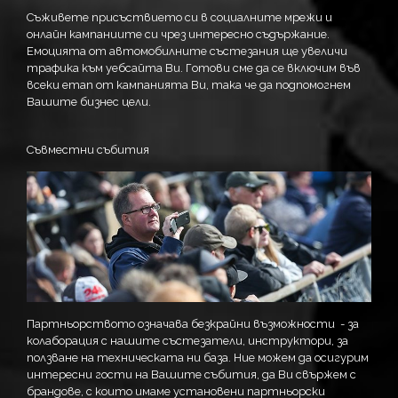
Съживете присъствието си в социалните мрежи и
онлайн кампаниите си чрез интересно съдържание.
Емоцията от автомобилните състезания ще увеличи
трафика към уебсайта Ви. Готови сме да се включим във
всеки етап от кампанията Ви, така че да подпомогнем
Вашите бизнес цели.
Съвместни събития
Партньорството означава безкрайни възможности
- за
колаборация с нашите състезатели, инструктори, за
ползване на техническата ни база. Ние можем да осигурим
интересни гости на Вашите събития, да Ви свържем с
брандове, с които имаме установени партньорски