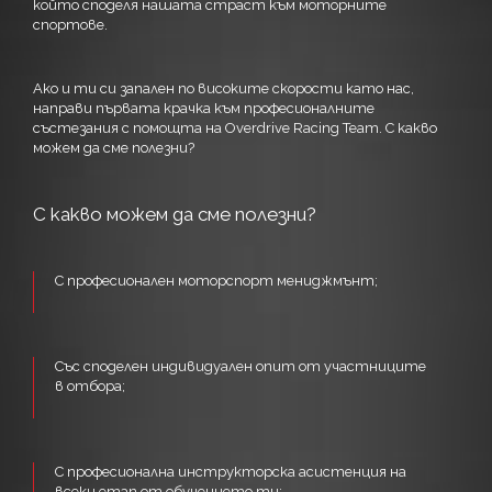
който споделя нашата страст към моторните
спортове.
Ако и ти си запален по високите скорости като нас,
направи първата крачка към професионалните
състезания с помощта на Overdrive Racing Team. С какво
можем да сме полезни?
С какво можем да сме полезни?
С професионален моторспорт мениджмънт;
Със споделен индивидуален опит от участниците
в отбора;
С професионална инструкторска асистенция на
всеки етап от обучението ти;