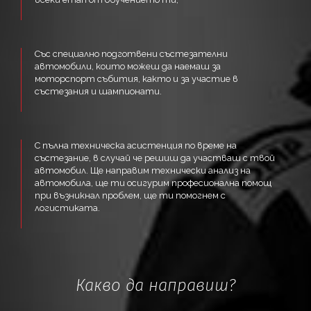
Със специално подготвени състезателни
автомобили, които можеш да наемаш за
моторспорт събития, както и за участие в
състезания и шампионати.
С пълна техническа асистенция по време на
състезание, в случай че решиш да участваш с твой
автомобил. Ще направим технически анализ на
автомобила, ще ти осигурим професионална помощ
при възникнал проблем, ще ти помогнем с
логистиката.
Какво да направиш?