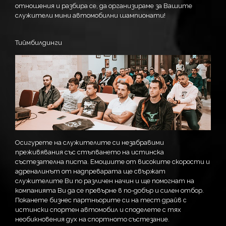
отношения и разбира се, да организираме за Вашите
служители мини автомобилни шампионати!
Тиймбилдинги
Осигурете на служителите си незабравими
преживявания със стъпването на истинска
състезателна писта. Емоциите от високите скорости и
адреналинът от надпреварата ще свържат
служителите Ви по различен начин и
ще помогнат на
компанията Ви да се превърне в по-добър и силен отбор.
Поканете бизнес партньорите си на тест драйв с
истински спортен автомобил и споделете с тях
необикновения дух на спортното състезание.