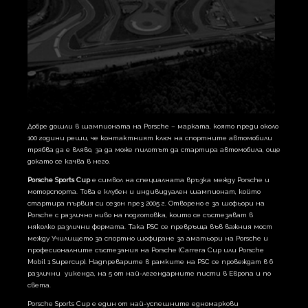
Добре дошли в шампионата на Porsche – марката, която преди около
100 години реши, че контактният ключ на спортните автомобили
трябва да е вляво, за да може пилотът да стартира автомобила, още
докато се качва в него.
Porsche Sports Cup
e символ на специалната връзка между Porsche и
моторспорта. Това е клубен и индивидуален шампионат, който
стартира първия си сезон през 2005 г. Отворено е за шофьори на
Porsche с различно ниво на подготовка, които се състезават в
няколко различни формата. Така PSC се превръща във важния мост
между Училището за спортно шофиране за аматьори на Porsche и
професионалните състезания на Porsche (Carrera Cup или Porsche
Mobil 1 Supercup). Надпреварите в рамките на PSC се провеждат в 6
различни уикенда, на 5 от най-легендарните писти в Европа и по
света.
Porsche Sports Cup е един от най-успешните едномаркови