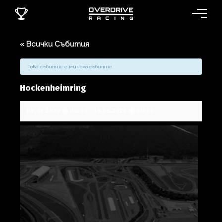
« Всички Събития
Това събитие е минало събитие.
Hockenheimring
09.05.2020 @ 00:00
-
10.05.2020 @ 00:00