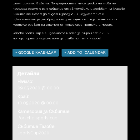
шампионати в света. Популярността му се дължи на това, че
предлага огромно разнообразие от автомобили и адекватни класове,
в които те могат да бъдат използвани. Резултат ът е
изключително разнообразие от зрелищни състезателни серии,
които се радват на огромен интерес сред зрители и медии.
Porsche Sports Cup e е идеалното място за първи стъпки в
моторспорта и чудесно поле за изява по пътя нагоре!
+ GOOGLE КАЛЕНДАР
+ ADD TO ICALENDAR
Детайли
Начало:
09.05.2020 @ 00:00
Край:
10.05.2020 @ 00:00
Категория за Събитие:
Porsche sports cup
Събитие Тагове:
sportsCup2020