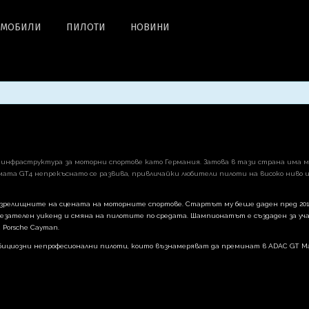
ОМОБИЛИ
ПИЛОТИ
НОВИНИ
а инфраструктура за моторни спортове като Германия. Затова в тази страна има
ата GT4 непрекъснато се развива, привличайки любители пилоти на високо ниво 
-зрелищните на сцената на моторните спортове. Стартът му беше даден пред 201
стезателен уикенд и смяна на пилотите по средата. Шампионатът е създаден за уч
 Porsche Cayman.
ициозни непрофесионални пилоти, които възнамеряват да преминат в ADAC GT Mast