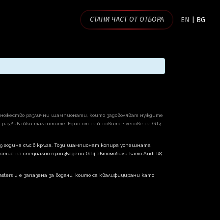
СТАНИ ЧАСТ ОТ ОТБОРА
EN
|
BG
 множество различни шампионати, които задоволяват нуждите
и развивайки талантите. Един от най-новите членове на GT4
9 година със 6 кръга. Този шампионат копира успешната
астие на специално произведени GT4 автомобили като Audi R8,
ers и е запазена за водачи, които са квалифицирани като