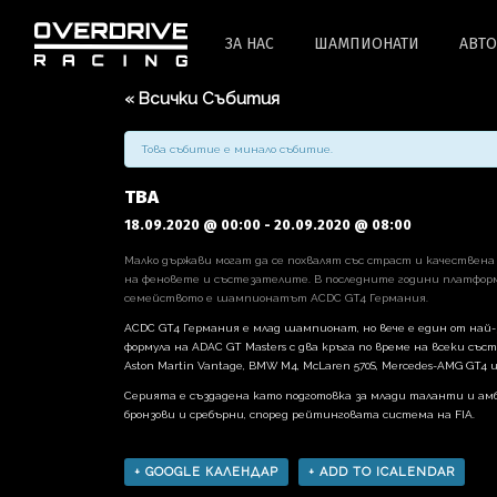
ЗА НАС
ШАМПИОНАТИ
АВТ
« Всички Събития
Това събитие е минало събитие.
TBA
18.09.2020 @ 00:00
-
20.09.2020 @ 08:00
Малко държави могат да се похвалят със страст и качествен
на феновете и състезателите. В последните години платформ
семейството е шампионатът ACDC GT4 Германия.
ACDC GT4 Германия е млад шампионат, но вече е един от най
формула на ADAC GT Masters с два кръга по време на всеки съ
Aston Martin Vantage, BMW M4, McLaren 570S, Mercedes-AMG GT4 и
Серията е създадена като подготовка за млади таланти и амб
бронзови и сребърни, според рейтинговата система на FIA.
+ GOOGLE КАЛЕНДАР
+ ADD TO ICALENDAR