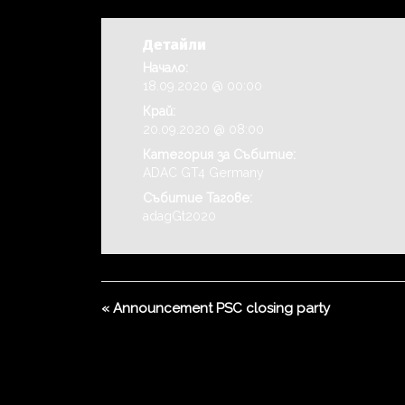
Детайли
Начало:
18.09.2020 @ 00:00
Край:
20.09.2020 @ 08:00
Категория за Събитие:
ADAC GT4 Germany
Събитие Тагове:
adagGt2020
«
Announcement PSC closing party