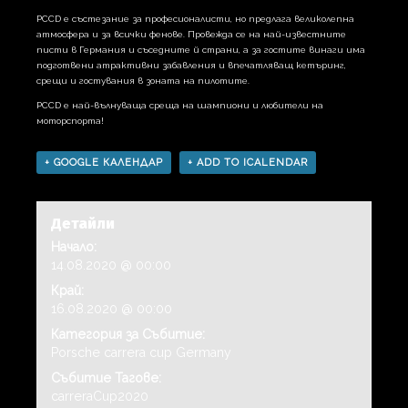
PCCD е състезание за професионалисти, но предлага великолепна
атмосфера и за всички фенове. Провежда се на най-известните
писти в Германия и съседните й страни, а за гостите винаги има
подготвени атрактивни забавления и впечатляващ кетъринг,
срещи и гостувания в зоната на пилотите.
PCCD е най-вълнуваща среща на шампиони и любители на
моторспорта!
+ GOOGLE КАЛЕНДАР
+ ADD TO ICALENDAR
Детайли
Начало:
14.08.2020 @ 00:00
Край:
16.08.2020 @ 00:00
Категория за Събитие:
Porsche carrera cup Germany
Събитие Тагове:
carreraCup2020