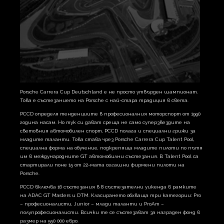
Porsche Carrera Cup Deutschland e не просто утвърден шампионат.
Това е състезанието на Porsche с най-стара традиция в света.
PCCD определя тенденциите в професионалния моторспорт от 1990
година насам. Но тук си дават среща не само суперзвездите на
световния автомобилен спорт, PCCD полага и специални грижи за
младите таланти. Това става чрез Porsche Carrera Cup Talent Pool,
специална форма на обучение, подкрепяща младите пилоти по пътя
им в международните GT автомобилни състезания. В Talent Pool са
стартирали поне 15 от 22-мата сегашни фирмени пилоти на
Porsche.
PCCD включва 16 състезания в 8 състезателни уикенда в рамките
на ADAC GT Masters и DTM. Класирането обхваща три категории: Pro
– професионалисти, Junior – млади таланти и ProAm –
полупрофесионалисти. Всички те се състезават за награден фонд в
размер на 550 000 евро.