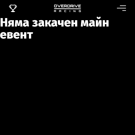
Няма закачен майн
евент